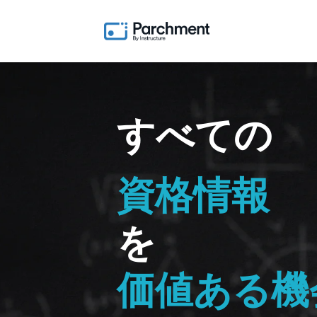
すべての
資格情報
を
価値ある機